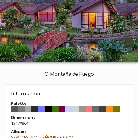
© Montaña de Fuego
Information
Palette
Dimensions
1547*864
Albums
SERVICES (SAC)
/
SÉJOURS
/
20402