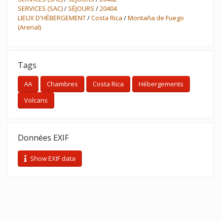
SERVICES (SAC)
/
SÉJOURS
/
20404
LIEUX D'HÉBERGEMENT
/
Costa Rica
/
Montaña de Fuego
(Arenal)
Tags
AA
Chambres
Costa Rica
Hébergements
Volcans
Données EXIF
Show EXIF data