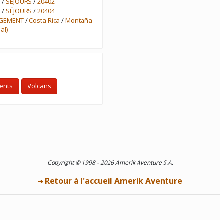
)
/
SÉJOURS
/
20402
)
/
SÉJOURS
/
20404
RGEMENT
/
Costa Rica
/
Montaña
al)
ents
Volcans
Copyright © 1998 - 2026 Amerik Aventure S.A.
Retour à l'accueil Amerik Aventure
➔