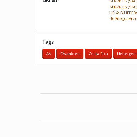
Albums
SERVICES (SAC
SERVICES (SAC
LIEUX D'HÉBE
de Fuego (Aren
Tags
AA
Chambres
Costa Rica
Hébergem