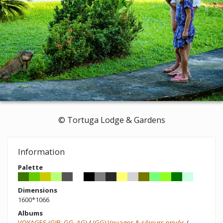
© Tortuga Lodge & Gardens
Information
Palette
Dimensions
1600*1066
Albums
VOYAGES (GIR, GG, AG)
/
(GG) Voyages & séjours privés
/