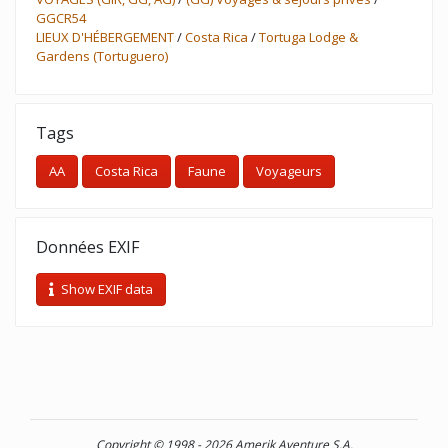
GGCR54
LIEUX D'HÉBERGEMENT
/
Costa Rica
/
Tortuga Lodge &
Gardens (Tortuguero)
Tags
AA
Costa Rica
Faune
Voyageurs
Données EXIF
Show EXIF data
Copyright © 1998 - 2026 Amerik Aventure S.A.