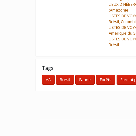
LIEUX D'HÉBE
(Amazonie)
LISTES DE VOY
Brésil, Colomb
LISTES DE VOY
Amérique du 
LISTES DE VOY
Brésil
Tags
AA
Brésil
Faune
Forêts
Format p