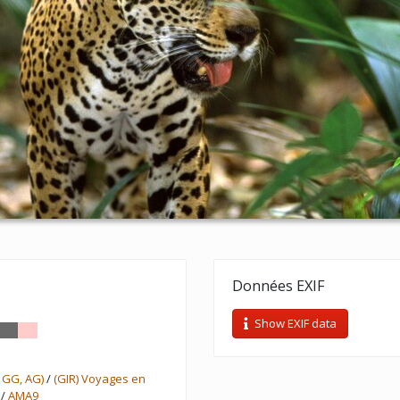
Données EXIF
Show EXIF data
 GG, AG)
/
(GIR) Voyages en
/
AMA9