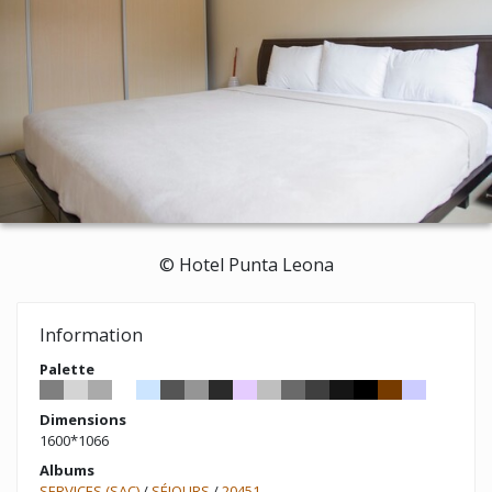
© Hotel Punta Leona
Information
Palette
Dimensions
1600*1066
Albums
SERVICES (SAC)
/
SÉJOURS
/
20451