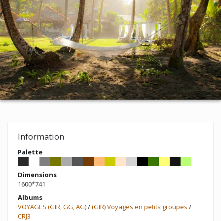
Information
Palette
Dimensions
1600*741
Albums
VOYAGES (GIR, GG, AG)
/
(GIR) Voyages en petits groupes
/
CRJ3