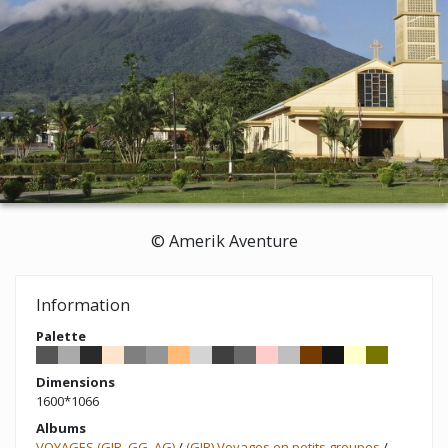
© Amerik Aventure
Information
Palette
Dimensions
1600*1066
Albums
VOYAGES (GIR, GG, AG)
/
(GIR) Voyages en petits groupes
/