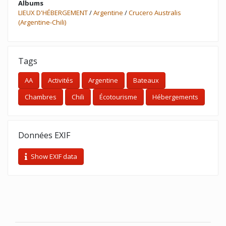
Albums
LIEUX D'HÉBERGEMENT
/
Argentine
/
Crucero Australis
(Argentine-Chili)
Tags
AA
Activités
Argentine
Bateaux
Chambres
Chili
Écotourisme
Hébergements
Données EXIF
Show EXIF data