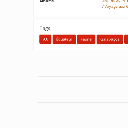
Albums
AMERIK AVENT
/
Voyage aux G
Tags
AA
Équateur
Faune
Galapagos