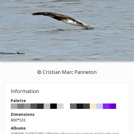
© Cristian Marc Panneton
Information
Palette
Dimensions
800*533
Albums
AMERIK AVENTURE
/
Photos de nos voyageurs
/
Voyage aux