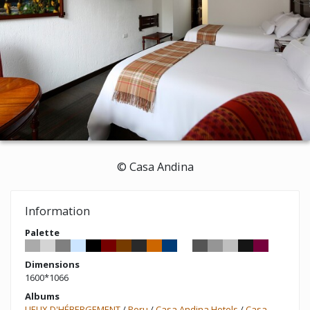
© Casa Andina
Information
Palette
Dimensions
1600*1066
Albums
LIEUX D'HÉBERGEMENT
/
Peru
/
Casa Andina Hotels
/
Casa