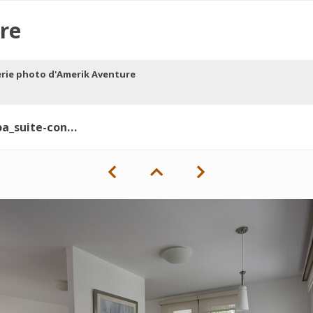
re
erie photo d'Amerik Aventure
a-king_34290409285_o