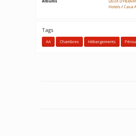
Albums
LIEUX D'HÉBE
Hotels
/
Casa 
Tags
AA
Chambres
Hébergements
Pérou