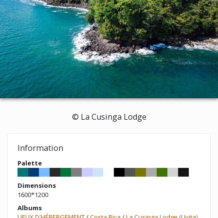
© La Cusinga Lodge
Information
Palette
Dimensions
1600*1200
Albums
LIEUX D'HÉBERGEMENT
/
Costa Rica
/
La Cusinga Lodge (Uvita)