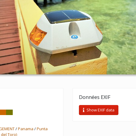
Données EXIF
Show EXIF data
RGEMENT
/
Panama
/
Punta
 del Toro)