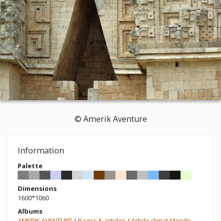
© Amerik Aventure
Information
Palette
Dimensions
1600*1060
Albums
AMERIK AVENTURE
/
Pages & articles
/
Article climat Monde