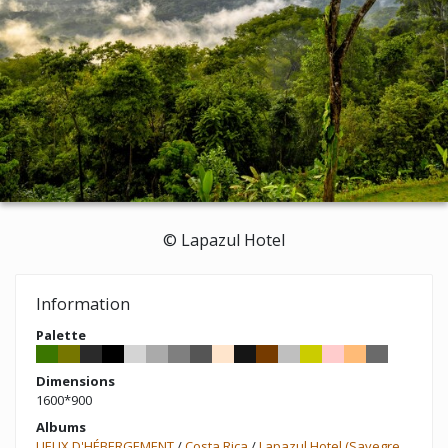
© Lapazul Hotel
Information
Palette
Dimensions
1600*900
Albums
LIEUX D'HÉBERGEMENT
/
Costa Rica
/
Lapazul Hotel (Savegre