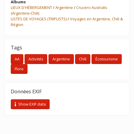
Albums
LIEUX D'HÉBERGEMENT
/
Argentine
/
Crucero Australis
(Argentine-Chili)
LISTES DE VOYAGES (TRIPLISTS)
/
Voyages en Argentine, Chili &
Région
Tags
AA
Activités
Argentine
Chili
Écotourisme
Flore
Données EXIF
Show EXIF data