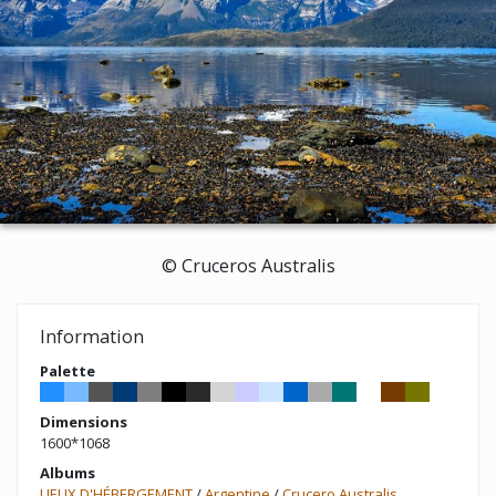
© Cruceros Australis
Information
Palette
Dimensions
1600*1068
Albums
LIEUX D'HÉBERGEMENT
/
Argentine
/
Crucero Australis