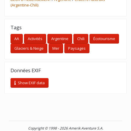
(Argentine-Chili)
Tags
AA
Activités
Argentine
Chili
Écotourisme
Glaciers & Neige
Mer
Paysages
Données EXIF
Show EXIF data
Copyright © 1998 - 2026 Amerik Aventure S.A.