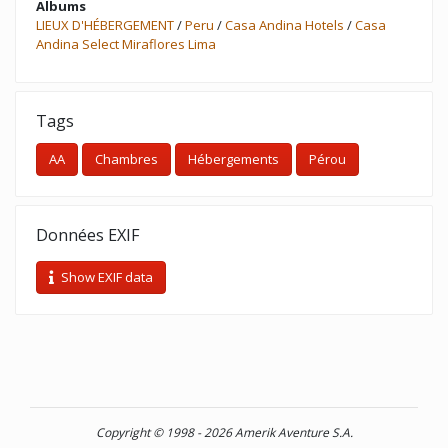
Albums
LIEUX D'HÉBERGEMENT
/
Peru
/
Casa Andina Hotels
/
Casa
Andina Select Miraflores Lima
Tags
AA
Chambres
Hébergements
Pérou
Données EXIF
Show EXIF data
Copyright © 1998 - 2026 Amerik Aventure S.A.