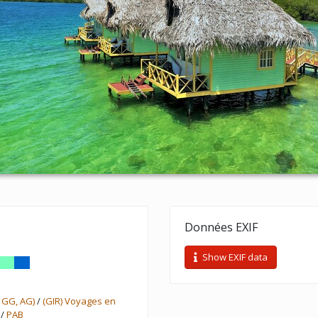
Données EXIF
Show EXIF data
 GG, AG)
/
(GIR) Voyages en
/
PAB